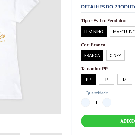
DETALHES DO PRODU
Tipo - Estilo:
Feminino
FEMININO
MASCULIN
Cor:
Branca
BRANCA
CINZA
Tamanho:
PP
PP
P
M
Quantidade
ADIC