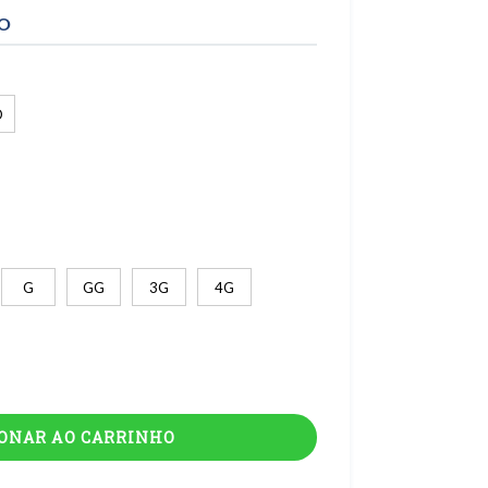
TO
O
G
GG
3G
4G
IONAR AO CARRINHO