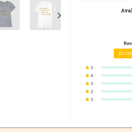
Aval
PRÓXIMO
SLIDE
Bas
ESCR
5
4
3
2
1