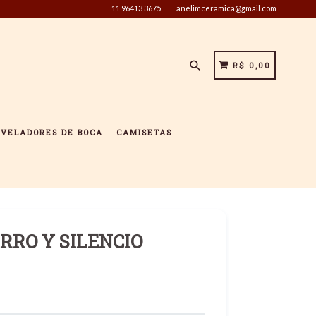
11 96413 3675
anelimceramica@gmail.com
Pesquisar
CARRINHO
CARRINHO
R$ 0,00
IVELADORES DE BOCA
CAMISETAS
RRO Y SILENCIO