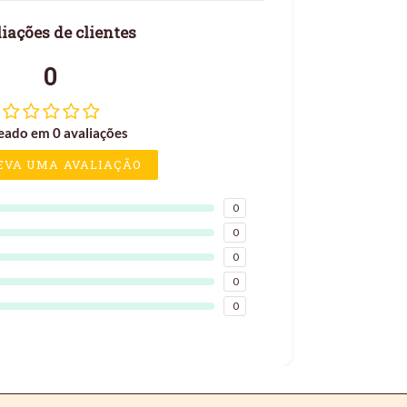
iações de clientes
0
eado em 0 avaliações
EVA UMA AVALIAÇÃO
0
0
0
0
0