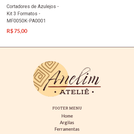
Cortadores de Azulejos -
Kit 3 Formatos -
MF0050K-PA0001
Preço
R$ 75,00
normal
FOOTER MENU
Home
Argilas
Ferramentas