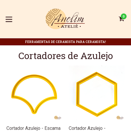
Pular
para
o
0
C
C
conteúdo
expandir/colapsar
FERRAMENTAS DE CERAMISTA PARA CERAMISTA!
Cortadores de Azulejo
Cortador Azulejo - Escama
Cortador Azulejo -