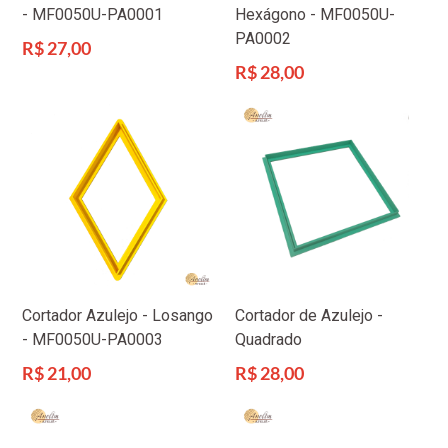
- MF0050U-PA0001
Hexágono - MF0050U-
PA0002
Preço
R$ 27,00
normal
Preço
R$ 28,00
normal
Cortador Azulejo - Losango
Cortador de Azulejo -
- MF0050U-PA0003
Quadrado
Preço
Preço
R$ 21,00
R$ 28,00
normal
normal