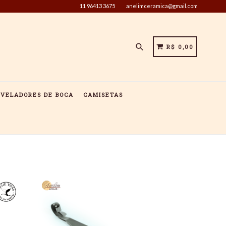
11 96413 3675
anelimceramica@gmail.com
Pesquisar
CARRINHO
CARRINHO
R$ 0,00
IVELADORES DE BOCA
CAMISETAS