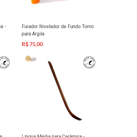
a -
Furador Nivelador de Fundo Torno
para Argila
Preço
R$ 75,00
normal
a
Língua Média para Cerâmica -