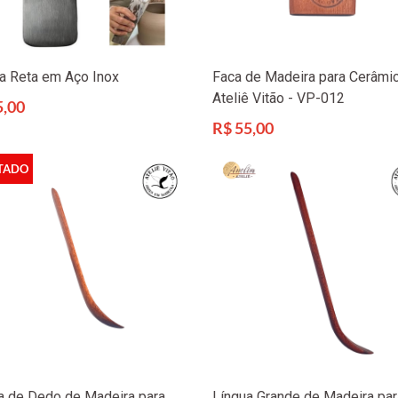
a Reta em Aço Inox
Faca de Madeira para Cerâmic
Ateliê Vitão - VP-012
5,00
l
Preço
R$ 55,00
normal
TADO
a de Dedo de Madeira para
Língua Grande de Madeira par