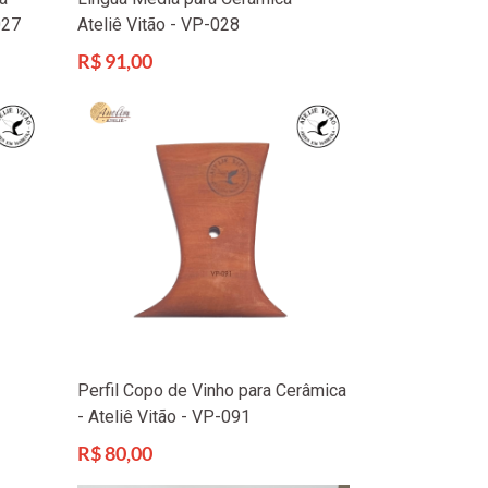
027
Ateliê Vitão - VP-028
Preço
R$ 91,00
normal
Perfil Copo de Vinho para Cerâmica
- Ateliê Vitão - VP-091
Preço
R$ 80,00
normal