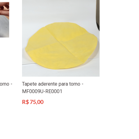
orno -
Tapete aderente para torno -
MF0009U-RE0001
Preço
R$ 75,00
normal