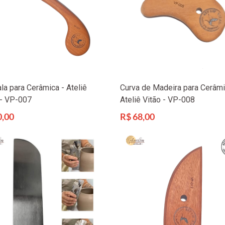
la para Cerâmica - Ateliê
Curva de Madeira para Cerâmi
 - VP-007
Ateliê Vitão - VP-008
Preço
0,00
R$ 68,00
l
normal