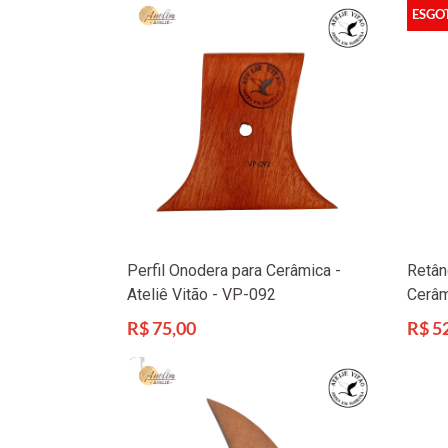
ESGO
Perfil Onodera para Cerâmica -
Retân
Ateliê Vitão - VP-092
Cerâm
Preço
Preço
R$ 75,00
R$ 5
normal
norma