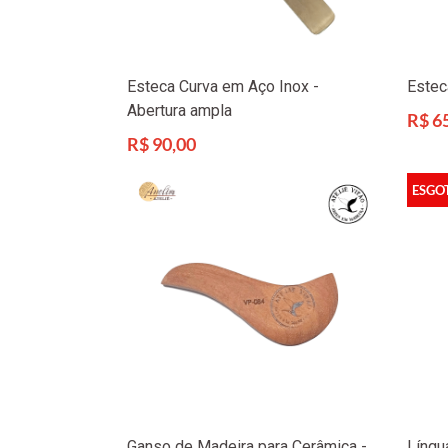
Esteca Curva em Aço Inox -
Estec
Abertura ampla
Preço
R$ 6
norma
Preço
R$ 90,00
normal
ESGO
Ganso de Madeira para Cerâmica -
Língu