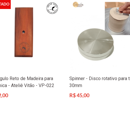
TADO
gulo Reto de Madeira para
Spinner - Disco rotativo para t
ica - Ateliê Vitão - VP-022
30mm
Preço
2,00
R$ 45,00
l
normal