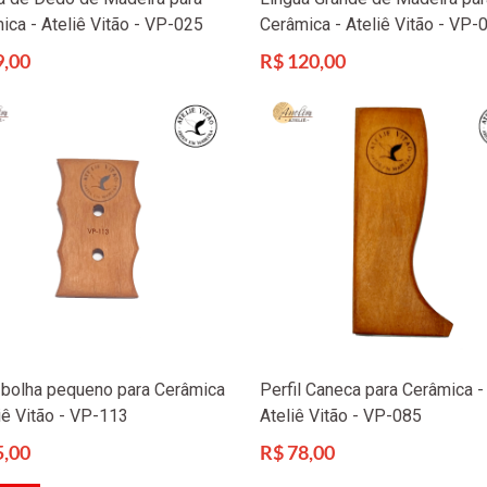
ica - Ateliê Vitão - VP-025
Cerâmica - Ateliê Vitão - VP-
Preço
9,00
R$ 120,00
l
normal
l bolha pequeno para Cerâmica
Perfil Caneca para Cerâmica -
liê Vitão - VP-113
Ateliê Vitão - VP-085
Preço
5,00
R$ 78,00
l
normal