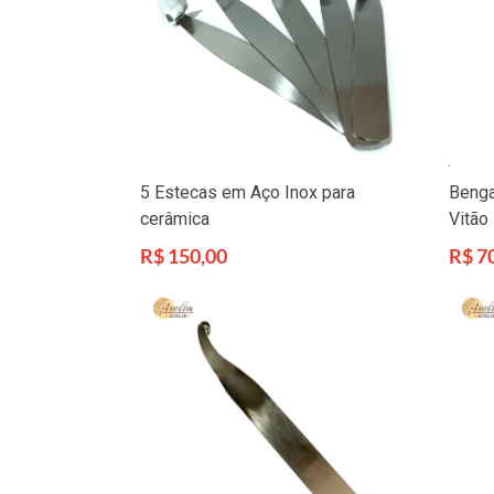
5 Estecas em Aço Inox para
Benga
cerâmica
Vitão
Preço
Preço
R$ 150,00
R$ 7
normal
norma