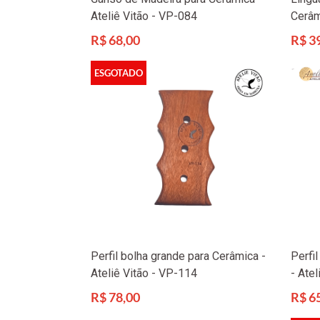
Ateliê Vitão - VP-084
Cerâm
Preço
Preço
R$ 68,00
R$ 3
normal
norma
ESGOTADO
Perfil bolha grande para Cerâmica -
Perfi
Ateliê Vitão - VP-114
- Ate
Preço
Preço
R$ 78,00
R$ 6
normal
norma