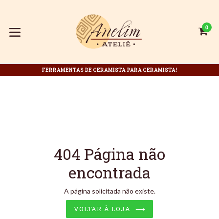
Pular
para
o
0
C
C
conteúdo
expandir/colapsar
FERRAMENTAS DE CERAMISTA PARA CERAMISTA!
404 Página não
encontrada
A página solicitada não existe.
VOLTAR À LOJA