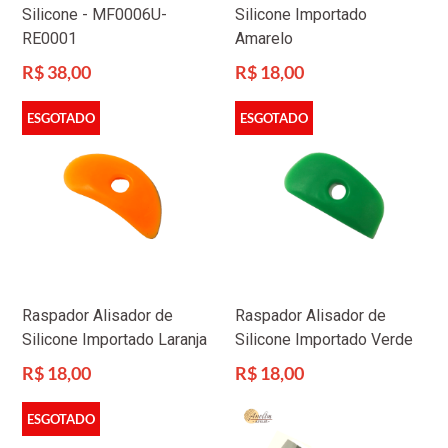
Silicone - MF0006U-
Silicone Importado
RE0001
Amarelo
Preço
Preço
R$ 38,00
R$ 18,00
normal
normal
ESGOTADO
ESGOTADO
Raspador Alisador de
Raspador Alisador de
Silicone Importado Laranja
Silicone Importado Verde
Preço
Preço
R$ 18,00
R$ 18,00
normal
normal
ESGOTADO