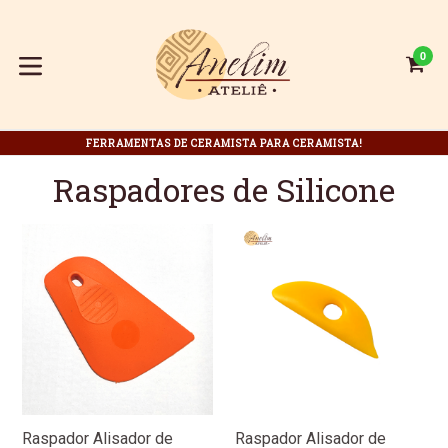
Pular
para
o
0
C
C
conteúdo
expandir/colapsar
FERRAMENTAS DE CERAMISTA PARA CERAMISTA!
Raspadores de Silicone
Raspador Alisador de
Raspador Alisador de