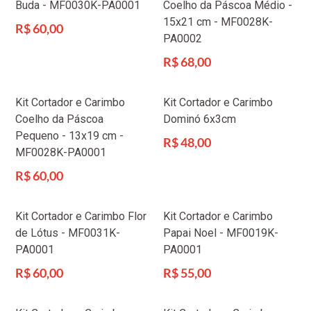
Buda - MF0030K-PA0001
Coelho da Páscoa Médio -
15x21 cm - MF0028K-
Preço
R$ 60,00
PA0002
normal
Preço
R$ 68,00
normal
Kit Cortador e Carimbo
Kit Cortador e Carimbo
Coelho da Páscoa
Dominó 6x3cm
Pequeno - 13x19 cm -
Preço
R$ 48,00
MF0028K-PA0001
normal
Preço
R$ 60,00
normal
Kit Cortador e Carimbo Flor
Kit Cortador e Carimbo
de Lótus - MF0031K-
Papai Noel - MF0019K-
PA0001
PA0001
Preço
Preço
R$ 60,00
R$ 55,00
normal
normal