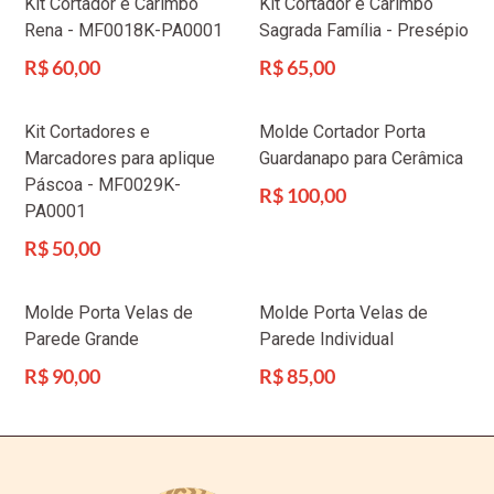
Kit Cortador e Carimbo
Kit Cortador e Carimbo
Rena - MF0018K-PA0001
Sagrada Família - Presépio
Preço
Preço
R$ 60,00
R$ 65,00
normal
normal
Kit Cortadores e
Molde Cortador Porta
Marcadores para aplique
Guardanapo para Cerâmica
Páscoa - MF0029K-
Preço
R$ 100,00
PA0001
normal
Preço
R$ 50,00
normal
Molde Porta Velas de
Molde Porta Velas de
Parede Grande
Parede Individual
Preço
Preço
R$ 90,00
R$ 85,00
normal
normal