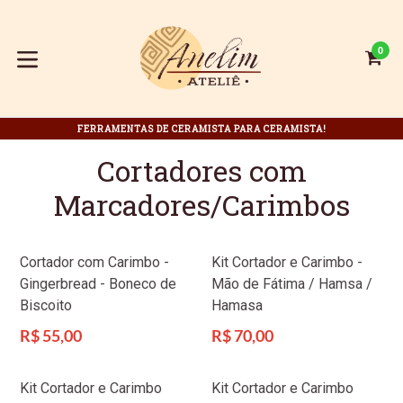
Pular
para
o
0
C
C
conteúdo
expandir/colapsar
FERRAMENTAS DE CERAMISTA PARA CERAMISTA!
Cortadores com
Marcadores/Carimbos
Cortador com Carimbo -
Kit Cortador e Carimbo -
Gingerbread - Boneco de
Mão de Fátima / Hamsa /
Biscoito
Hamasa
Preço
Preço
R$ 55,00
R$ 70,00
normal
normal
Kit Cortador e Carimbo
Kit Cortador e Carimbo