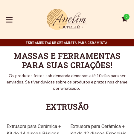
Pular
para
o
0
C
C
conteúdo
expandir/colapsar
FERRAMENTAS DE CERAMISTA PARA CERAMISTA!
Pausar
MASSAS E FERRAMENTAS
slideshow
PARA SUAS CRIAÇÕES!
Os produtos feitos sob demanda demoram até 10 dias para ser
enviados. Se tiver duvidas sobre os produtos e prazos nos chame
por whatsapp.
EXTRUSÃO
Extrusora para Cerâmica +
Extrusora para Cerâmica +
Kit de 14 discos Básicos
Kit de 12 discos Especiais