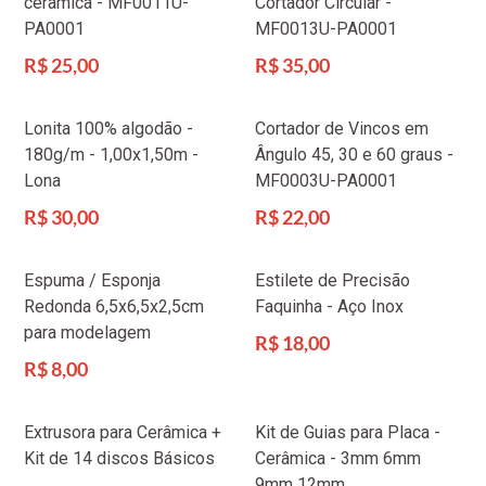
cerâmica - MF0011U-
Cortador Circular -
PA0001
MF0013U-PA0001
Preço
Preço
R$ 25,00
R$ 35,00
normal
normal
Lonita 100% algodão -
Cortador de Vincos em
180g/m - 1,00x1,50m -
Ângulo 45, 30 e 60 graus -
Lona
MF0003U-PA0001
Preço
Preço
R$ 30,00
R$ 22,00
normal
normal
Espuma / Esponja
Estilete de Precisão
Redonda 6,5x6,5x2,5cm
Faquinha - Aço Inox
para modelagem
Preço
R$ 18,00
normal
Preço
R$ 8,00
normal
Extrusora para Cerâmica +
Kit de Guias para Placa -
Kit de 14 discos Básicos
Cerâmica - 3mm 6mm
9mm 12mm