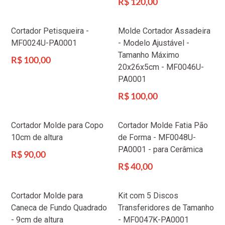
R$ 120,00
normal
Cortador Petisqueira -
Molde Cortador Assadeira
MF0024U-PA0001
- Modelo Ajustável -
Tamanho Máximo
Preço
R$ 100,00
20x26x5cm - MF0046U-
normal
PA0001
Preço
R$ 100,00
normal
Cortador Molde para Copo
Cortador Molde Fatia Pão
10cm de altura
de Forma - MF0048U-
PA0001 - para Cerâmica
Preço
R$ 90,00
normal
Preço
R$ 40,00
normal
Cortador Molde para
Kit com 5 Discos
Caneca de Fundo Quadrado
Transferidores de Tamanho
- 9cm de altura
- MF0047K-PA0001