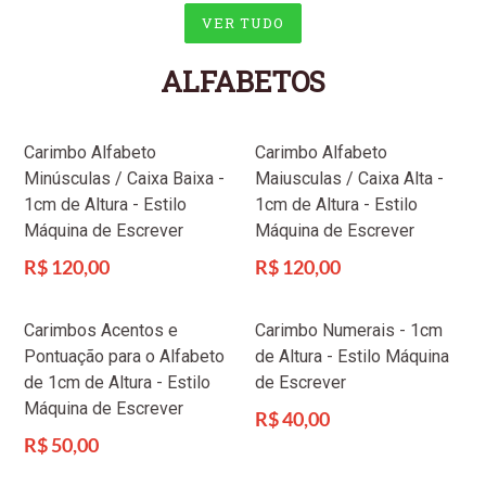
VER TUDO
ALFABETOS
Carimbo Alfabeto
Carimbo Alfabeto
Minúsculas / Caixa Baixa -
Maiusculas / Caixa Alta -
1cm de Altura - Estilo
1cm de Altura - Estilo
Máquina de Escrever
Máquina de Escrever
Preço
Preço
R$ 120,00
R$ 120,00
normal
normal
Carimbos Acentos e
Carimbo Numerais - 1cm
Pontuação para o Alfabeto
de Altura - Estilo Máquina
de 1cm de Altura - Estilo
de Escrever
Máquina de Escrever
Preço
R$ 40,00
normal
Preço
R$ 50,00
normal