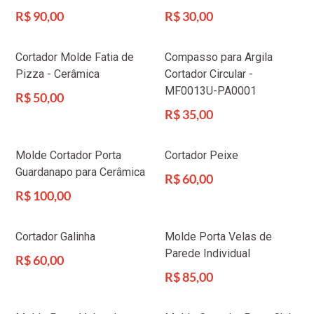
Preço
Preço
R$ 90,00
R$ 30,00
normal
normal
Cortador Molde Fatia de
Compasso para Argila
Pizza - Cerâmica
Cortador Circular -
MF0013U-PA0001
Preço
R$ 50,00
normal
Preço
R$ 35,00
normal
Molde Cortador Porta
Cortador Peixe
Guardanapo para Cerâmica
Preço
R$ 60,00
normal
Preço
R$ 100,00
normal
Cortador Galinha
Molde Porta Velas de
Parede Individual
Preço
R$ 60,00
normal
Preço
R$ 85,00
normal