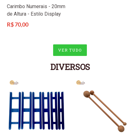
Carimbo Numerais - 20mm
de Altura - Estilo Display
Preço
R$ 70,00
normal
VER TUDO
DIVERSOS