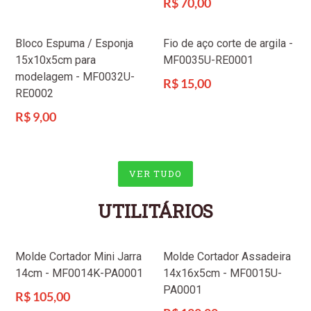
Preço
R$ 70,00
normal
Bloco Espuma / Esponja
Fio de aço corte de argila -
15x10x5cm para
MF0035U-RE0001
modelagem - MF0032U-
Preço
R$ 15,00
RE0002
normal
Preço
R$ 9,00
normal
VER TUDO
UTILITÁRIOS
Molde Cortador Mini Jarra
Molde Cortador Assadeira
14cm - MF0014K-PA0001
14x16x5cm - MF0015U-
PA0001
Preço
R$ 105,00
normal
Preço