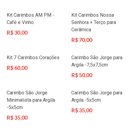
normal
Kit Carimbos AM PM -
Kit Carimbos Nossa
Café e Vinho
Senhora + Terço para
Cerâmica
Preço
R$ 30,00
normal
Preço
R$ 70,00
normal
Kit 7 Carimbos Corações
Carimbo São Jorge para
Argila -7,5x7,5cm
Preço
R$ 60,00
normal
Preço
R$ 50,00
normal
Carimbo São Jorge
Carimbo São Jorge para
Minimalista para Argila
Argila -5x5cm
-5x5cm
Preço
R$ 35,00
normal
Preço
R$ 35,00
normal