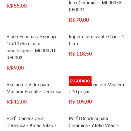
Inox Cerâmica - MF0033K-
Preço
R$ 55,00
RE0001
normal
Preço
R$ 70,00
normal
Bloco Espuma / Esponja
Impermeabilizante Oxid - 1
15x10x5cm para
Litro
modelagem - MF0032U-
Preço
R$ 118,50
RE0002
normal
Preço
R$ 9,00
normal
ESGOTADO
Bastão de Vidro para
Kit de Estecas em Madeira
Misturar Esmalte Cerâmica
- 10 peças
Preço
Preço
R$ 12,00
R$ 105,00
normal
normal
Perfil Caneca para
Perfil Onodera para
Cerâmica - Ateliê Vitão -
Cerâmica - Ateliê Vitão -