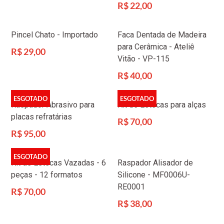
normal
Preço
R$ 22,00
normal
Pincel Chato - Importado
Faca Dentada de Madeira
para Cerâmica - Ateliê
Preço
R$ 29,00
Vitão - VP-115
normal
Preço
R$ 40,00
normal
ESGOTADO
ESGOTADO
Raspador Abrasivo para
Kit de Estecas para alças
placas refratárias
Preço
R$ 70,00
normal
Preço
R$ 95,00
normal
ESGOTADO
Kit de Estecas Vazadas - 6
Raspador Alisador de
peças - 12 formatos
Silicone - MF0006U-
RE0001
Preço
R$ 70,00
normal
Preço
R$ 38,00
normal