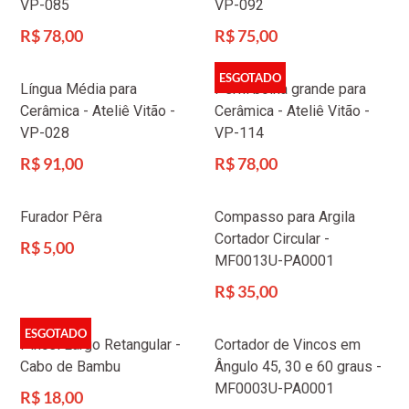
VP-085
VP-092
Preço
Preço
R$ 78,00
R$ 75,00
normal
normal
ESGOTADO
Língua Média para
Perfil bolha grande para
Cerâmica - Ateliê Vitão -
Cerâmica - Ateliê Vitão -
VP-028
VP-114
Preço
Preço
R$ 91,00
R$ 78,00
normal
normal
Furador Pêra
Compasso para Argila
Cortador Circular -
Preço
R$ 5,00
MF0013U-PA0001
normal
Preço
R$ 35,00
normal
ESGOTADO
Pincel Largo Retangular -
Cortador de Vincos em
Cabo de Bambu
Ângulo 45, 30 e 60 graus -
MF0003U-PA0001
Preço
R$ 18,00