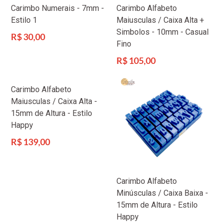
Carimbo Numerais - 7mm -
Carimbo Alfabeto
Estilo 1
Maiusculas / Caixa Alta +
Simbolos - 10mm - Casual
Preço
R$ 30,00
Fino
normal
Preço
R$ 105,00
normal
Carimbo Alfabeto
Maiusculas / Caixa Alta -
15mm de Altura - Estilo
Happy
Preço
R$ 139,00
normal
Carimbo Alfabeto
Minúsculas / Caixa Baixa -
15mm de Altura - Estilo
Happy