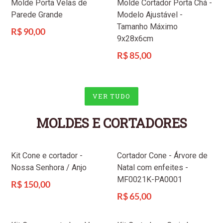
Molde Porta Velas de
Molde Cortador Porta Chá -
Parede Grande
Modelo Ajustável -
Tamanho Máximo
Preço
R$ 90,00
9x28x6cm
normal
Preço
R$ 85,00
normal
VER TUDO
MOLDES E CORTADORES
Kit Cone e cortador -
Cortador Cone - Árvore de
Nossa Senhora / Anjo
Natal com enfeites -
MF0021K-PA0001
Preço
R$ 150,00
normal
Preço
R$ 65,00
normal