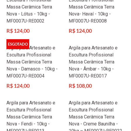
Massa Cerâmica Terra
Massa Cerâmica Terra
Nova - Lótus - 10kg -
Nova- Havaí - 10kg -
MF0007U-RE0002
MF0007U-RE0008
Preço
Preço
R$ 124,00
R$ 124,00
normal
normal
ESGOTADO
Argila para Artesanato e
Argila para Artesanato e
Escultura Profissional
Escultura Profissional
Massa Cerâmica Terra
Massa Cerâmica Terra
Nova - Damasco - 10kg -
Nova - Âmbar - 10kg -
MF0007U-RE0004
MF0007U-RE0017
Preço
Preço
R$ 124,00
R$ 108,00
normal
normal
Argila para Artesanato e
Argila para Artesanato e
Escultura Profissional
Escultura Profissional
Massa Cerâmica Terra
Massa Cerâmica Terra
Nova - Fendi - 10kg -
Nova - Creme Baunilha -
MF0007U-RE0013
10kg – MF0007U-RE0022