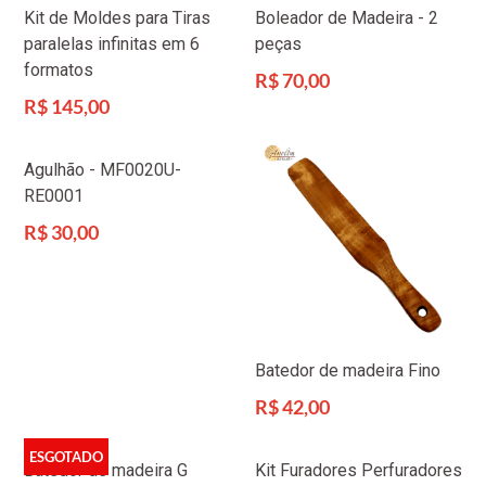
Kit de Moldes para Tiras
Boleador de Madeira - 2
paralelas infinitas em 6
peças
formatos
Preço
R$ 70,00
normal
Preço
R$ 145,00
normal
Agulhão - MF0020U-
RE0001
Preço
R$ 30,00
normal
Batedor de madeira Fino
Preço
R$ 42,00
normal
ESGOTADO
Batedor de madeira G
Kit Furadores Perfuradores