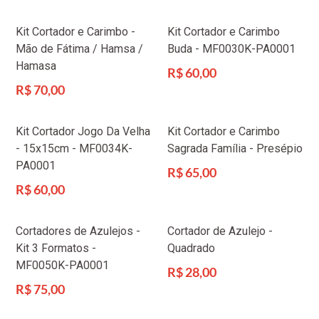
normal
normal
Kit Cortador e Carimbo -
Kit Cortador e Carimbo
Mão de Fátima / Hamsa /
Buda - MF0030K-PA0001
Hamasa
Preço
R$ 60,00
normal
Preço
R$ 70,00
normal
Kit Cortador Jogo Da Velha
Kit Cortador e Carimbo
- 15x15cm - MF0034K-
Sagrada Família - Presépio
PA0001
Preço
R$ 65,00
normal
Preço
R$ 60,00
normal
Cortadores de Azulejos -
Cortador de Azulejo -
Kit 3 Formatos -
Quadrado
MF0050K-PA0001
Preço
R$ 28,00
normal
Preço
R$ 75,00
normal