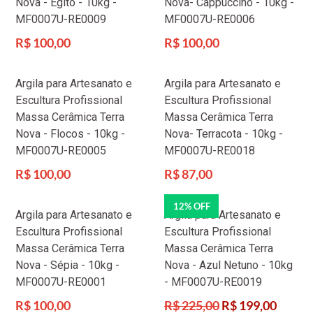
Nova - Egito - 10kg -
Nova- Cappuccino - 10kg -
MF0007U-RE0009
MF0007U-RE0006
Preço
Preço
R$ 100,00
R$ 100,00
normal
normal
Argila para Artesanato e
Argila para Artesanato e
Escultura Profissional
Escultura Profissional
Massa Cerâmica Terra
Massa Cerâmica Terra
Nova - Flocos - 10kg -
Nova- Terracota - 10kg -
MF0007U-RE0005
MF0007U-RE0018
Preço
Preço
R$ 100,00
R$ 87,00
normal
normal
12% OFF
Argila para Artesanato e
Argila para Artesanato e
Escultura Profissional
Escultura Profissional
Massa Cerâmica Terra
Massa Cerâmica Terra
Nova - Sépia - 10kg -
Nova - Azul Netuno - 10kg
MF0007U-RE0001
- MF0007U-RE0019
Preço
Preço
R$ 100,00
R$ 225,00
R$ 199,00