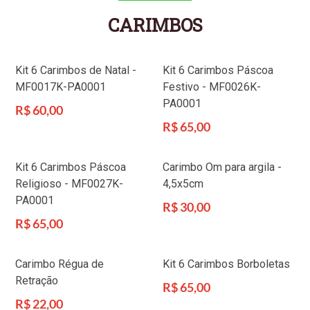
CARIMBOS
Kit 6 Carimbos de Natal -
Kit 6 Carimbos Páscoa
MF0017K-PA0001
Festivo - MF0026K-
PA0001
Preço
R$ 60,00
normal
Preço
R$ 65,00
normal
Kit 6 Carimbos Páscoa
Carimbo Om para argila -
Religioso - MF0027K-
4,5x5cm
PA0001
Preço
R$ 30,00
normal
Preço
R$ 65,00
normal
Carimbo Régua de
Kit 6 Carimbos Borboletas
Retração
Preço
R$ 65,00
normal
Preço
R$ 22,00