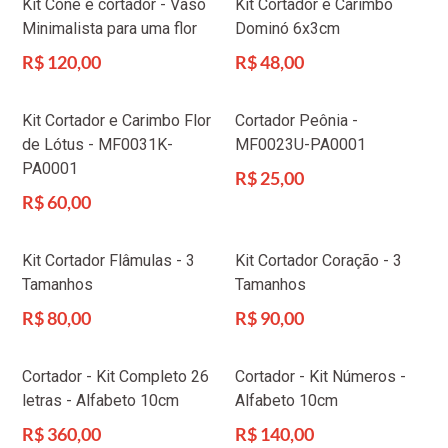
Kit Cone e cortador - Vaso
Kit Cortador e Carimbo
Minimalista para uma flor
Dominó 6x3cm
Preço
Preço
R$ 120,00
R$ 48,00
normal
normal
Kit Cortador e Carimbo Flor
Cortador Peônia -
de Lótus - MF0031K-
MF0023U-PA0001
PA0001
Preço
R$ 25,00
normal
Preço
R$ 60,00
normal
Kit Cortador Flâmulas - 3
Kit Cortador Coração - 3
Tamanhos
Tamanhos
Preço
Preço
R$ 80,00
R$ 90,00
normal
normal
Cortador - Kit Completo 26
Cortador - Kit Números -
letras - Alfabeto 10cm
Alfabeto 10cm
Preço
Preço
R$ 360,00
R$ 140,00