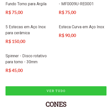
Fundo Torno para Argila
- MF0009U-RE0001
Preço
Preço
R$ 75,00
R$ 75,00
normal
normal
5 Estecas em Aço Inox
Esteca Curva em Aço Inox
para cerâmica
Preço
R$ 90,00
normal
Preço
R$ 150,00
normal
Spinner - Disco rotativo
para torno - 30mm
Preço
R$ 45,00
normal
VER TUDO
CONES