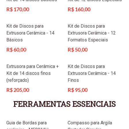
Preço
Preço
R$ 170,00
R$ 160,00
normal
normal
Kit de Discos para
Kit de Discos para
Extrusora Cerâmica - 14
Extrusora Cerâmica - 12
Básicos
Formatos Especiais
Preço
Preço
R$ 60,00
R$ 50,00
normal
normal
Extrusora para Cerâmica +
Kit de Discos para
Kit de 14 discos finos
Extrusora Cerâmica - 14
(reforçado)
Finos
Preço
Preço
R$ 205,00
R$ 95,00
normal
normal
FERRAMENTAS ESSENCIAIS
Guia de Bordas para
Compasso para Argila