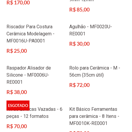
Preço
R$ 170,00
normal
Preço
R$ 85,00
normal
Riscador Para Costura
Agulhão - MF0020U-
Cerâmica Modelagem -
RE0001
MF0016U-PA0001
Preço
R$ 30,00
normal
Preço
R$ 25,00
normal
Raspador Alisador de
Rolo para Cerâmica - M -
Silicone - MF0006U-
56cm (35cm útil)
RE0001
Preço
R$ 72,00
normal
Preço
R$ 38,00
normal
ESGOTADO
Kit de Estecas Vazadas - 6
Kit Básico Ferramentas
peças - 12 formatos
para cerâmica - 8 Itens -
MF0010K-RE0001
Preço
R$ 70,00
normal