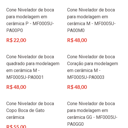
Cone Nivelador de boca
Cone Nivelador de boca
para modelagem em
para modelagem em
cerâmica P - MF0005U-
cerâmica M - MF0005U-
PA00P0
PA00M0
Preço
Preço
R$ 22,00
R$ 48,00
normal
normal
Cone Nivelador de boca
Cone Nivelador de boca
quadrado para modelagem
Coração para modelagem
em cerâmica M -
em cerâmica M -
MF0005U-PA0001
MF0005U-PA0003
Preço
Preço
R$ 48,00
R$ 48,00
normal
normal
Cone Nivelador de boca
Cone Nivelador de boca
Copo Boca de Gato
para modelagem em
cerâmica
cerâmica GG - MF0005U-
PA0GG0
Preço
R$ 55,00