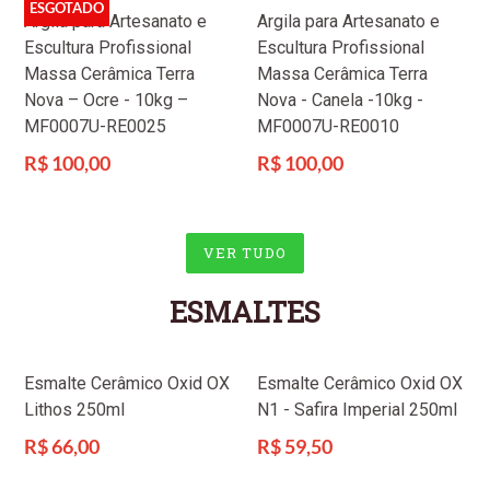
ESGOTADO
Argila para Artesanato e
Argila para Artesanato e
Escultura Profissional
Escultura Profissional
Massa Cerâmica Terra
Massa Cerâmica Terra
Nova – Ocre - 10kg –
Nova - Canela -10kg -
MF0007U-RE0025
MF0007U-RE0010
Preço
Preço
R$ 100,00
R$ 100,00
normal
normal
VER TUDO
ESMALTES
Esmalte Cerâmico Oxid OX
Esmalte Cerâmico Oxid OX
Lithos 250ml
N1 - Safira Imperial 250ml
Preço
Preço
R$ 66,00
R$ 59,50
normal
normal