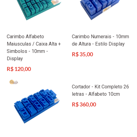
Carimbo Alfabeto
Carimbo Numerais - 10mm
Maiusculas / Caixa Alta +
de Altura - Estilo Display
Simbolos - 10mm -
Preço
R$ 35,00
Display
normal
Preço
R$ 120,00
normal
Cortador - Kit Completo 26
letras - Alfabeto 10cm
Preço
R$ 360,00
normal