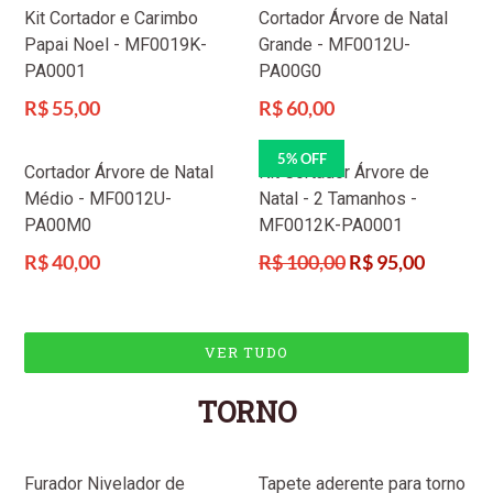
Kit Cortador e Carimbo
Cortador Árvore de Natal
Papai Noel - MF0019K-
Grande - MF0012U-
PA0001
PA00G0
Preço
Preço
R$ 55,00
R$ 60,00
normal
normal
5% OFF
Cortador Árvore de Natal
Kit Cortador Árvore de
Médio - MF0012U-
Natal - 2 Tamanhos -
PA00M0
MF0012K-PA0001
Preço
Preço
R$ 40,00
R$ 100,00
R$ 95,00
normal
normal
VER TUDO
TORNO
Furador Nivelador de
Tapete aderente para torno