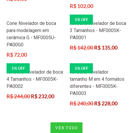
normal
Preço
R$ 102,00
normal
5% OFF
Cone Nivelador de boca
Kit Cone Nivelador de boca
para modelagem em
3 Tamanhos - MF0005K-
cerâmica G - MF0005U-
PA0001
PA00G0
Preço
R$ 142,00
R$ 135,00
normal
Preço
R$ 72,00
normal
5% OFF
5% OFF
Kit Cone Nivelador de boca
Kit Cone Nivelador
4 Tamanhos - MF0005K-
tamanho M em 4 formatos
PA0002
diferentes - MF0005K-
PA0003
Preço
R$ 244,00
R$ 232,00
normal
Preço
R$ 240,00
R$ 228,00
normal
VER TUDO